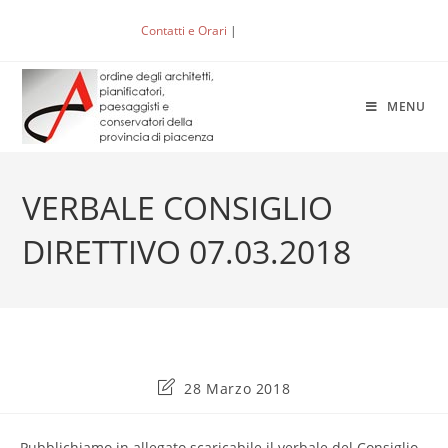
Salta
Contatti e Orari
|
ACCEDI
al
contenuto
MENU
VERBALE CONSIGLIO
DIRETTIVO 07.03.2018
Ultima
28 Marzo 2018
modifica
dell'articolo:
Pubblichiamo in allegato scaricabile il verbale del Consiglio