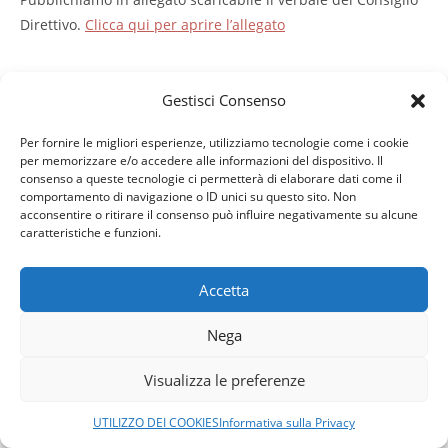
Direttivo.
Clicca qui per aprire l’allegato
Gestisci Consenso
Per fornire le migliori esperienze, utilizziamo tecnologie come i cookie
Copyright © 2026 Ordine Architetti Piacenza - C.F. 91005510333 -
Powered by
GeDInfo
-
Privacy
-
Cookies
per memorizzare e/o accedere alle informazioni del dispositivo. Il
consenso a queste tecnologie ci permetterà di elaborare dati come il
comportamento di navigazione o ID unici su questo sito. Non
acconsentire o ritirare il consenso può influire negativamente su alcune
caratteristiche e funzioni.
Accetta
Nega
Visualizza le preferenze
UTILIZZO DEI COOKIES
Informativa sulla Privacy