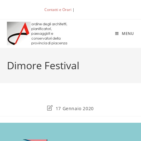
Salta
Contatti e Orari
|
ACCEDI
al
contenuto
MENU
Dimore Festival
Ultima
17 Gennaio 2020
modifica
dell'articolo: