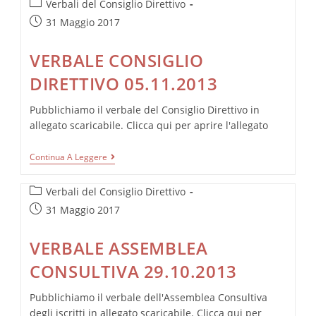
Categoria
12.11.2013
Verbali del Consiglio Direttivo
dell'articolo:
Articolo
31 Maggio 2017
pubblicato:
VERBALE CONSIGLIO
DIRETTIVO 05.11.2013
Pubblichiamo il verbale del Consiglio Direttivo in
allegato scaricabile. Clicca qui per aprire l'allegato
VERBALE
Continua A Leggere
CONSIGLIO
DIRETTIVO
Categoria
05.11.2013
Verbali del Consiglio Direttivo
dell'articolo:
Articolo
31 Maggio 2017
pubblicato:
VERBALE ASSEMBLEA
CONSULTIVA 29.10.2013
Pubblichiamo il verbale dell'Assemblea Consultiva
degli iscritti in allegato scaricabile. Clicca qui per