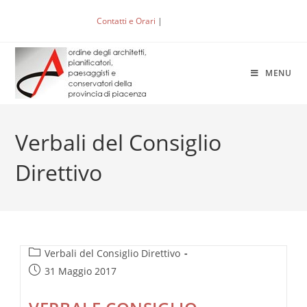
Salta
Contatti e Orari
|
ACCEDI
al
contenuto
MENU
Verbali del Consiglio
Direttivo
Categoria
Verbali del Consiglio Direttivo
dell'articolo:
Articolo
31 Maggio 2017
pubblicato: