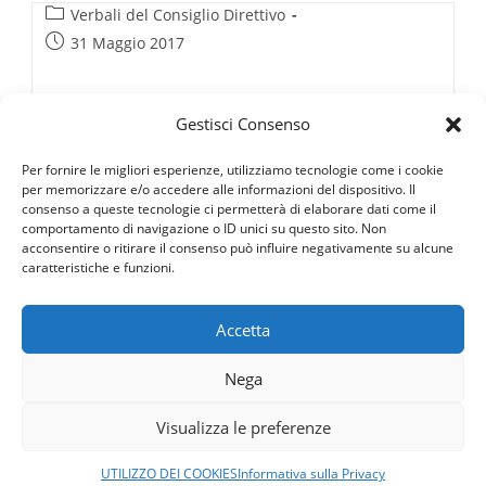
Categoria
15.10.2013
Verbali del Consiglio Direttivo
dell'articolo:
Articolo
31 Maggio 2017
pubblicato:
VERBALE CONSIGLIO
Gestisci Consenso
DIRETTIVO 08.10.2013
Per fornire le migliori esperienze, utilizziamo tecnologie come i cookie
Pubblichiamo il verbale del Consiglio Direttivo. Clicca
per memorizzare e/o accedere alle informazioni del dispositivo. Il
qui per aprire l'allegato
consenso a queste tecnologie ci permetterà di elaborare dati come il
comportamento di navigazione o ID unici su questo sito. Non
acconsentire o ritirare il consenso può influire negativamente su alcune
VERBALE
Continua A Leggere
CONSIGLIO
caratteristiche e funzioni.
DIRETTIVO
08.10.2013
1
…
26
27
28
29
Vai alla pagina precedente
Accetta
Nega
Visualizza le preferenze
Copyright © 2026 Ordine Architetti Piacenza - C.F. 91005510333 -
UTILIZZO DEI COOKIES
Informativa sulla Privacy
Powered by
GeDInfo
-
Privacy
-
Cookies