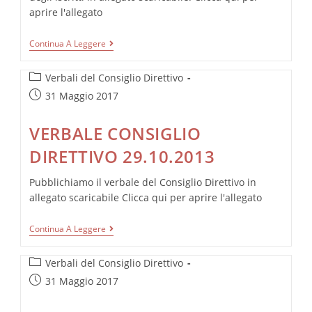
aprire l'allegato
VERBALE
Continua A Leggere
ASSEMBLEA
CONSULTIVA
Categoria
29.10.2013
Verbali del Consiglio Direttivo
dell'articolo:
Articolo
31 Maggio 2017
pubblicato:
VERBALE CONSIGLIO
DIRETTIVO 29.10.2013
Pubblichiamo il verbale del Consiglio Direttivo in
allegato scaricabile Clicca qui per aprire l'allegato
VERBALE
Continua A Leggere
CONSIGLIO
DIRETTIVO
Categoria
29.10.2013
Verbali del Consiglio Direttivo
dell'articolo:
Articolo
31 Maggio 2017
pubblicato: