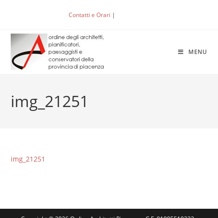
Salta
Contatti e Orari
|
ACCEDI
al
contenuto
MENU
img_21251
img_21251