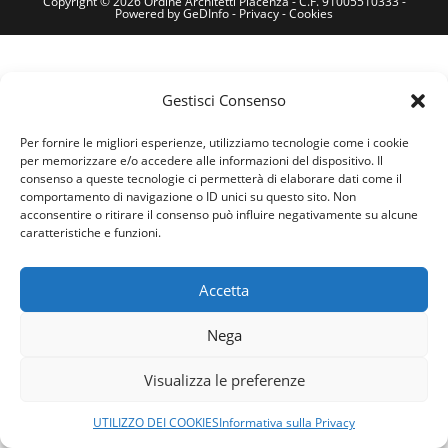
Copyright © 2026 Ordine Architetti Piacenza - C.F. 91005510333 -
Powered by
GeDInfo
-
Privacy
-
Cookies
Gestisci Consenso
Per fornire le migliori esperienze, utilizziamo tecnologie come i cookie
per memorizzare e/o accedere alle informazioni del dispositivo. Il
consenso a queste tecnologie ci permetterà di elaborare dati come il
comportamento di navigazione o ID unici su questo sito. Non
acconsentire o ritirare il consenso può influire negativamente su alcune
caratteristiche e funzioni.
Accetta
Nega
Visualizza le preferenze
UTILIZZO DEI COOKIES
Informativa sulla Privacy