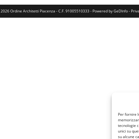
 2026 Ordine Architetti Piacenza - C.F. 91005510333 - Powered by
GeDInfo
-
Priv
Per fornire 
memorizzare 
tecnologie c
unici su que
su alcune ca