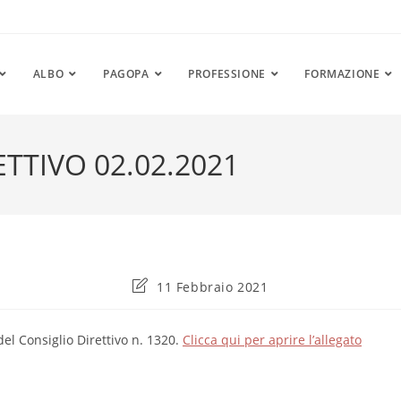
ALBO
PAGOPA
PROFESSIONE
FORMAZIONE
TTIVO 02.02.2021
Ultima
11 Febbraio 2021
modifica
dell'articolo:
del Consiglio Direttivo n. 1320.
Clicca qui per aprire l’allegato