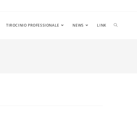
ATTIVA/DIS
TIROCINIO PROFESSIONALE
NEWS
LINK
LA
RICERCA
SUL
SITO