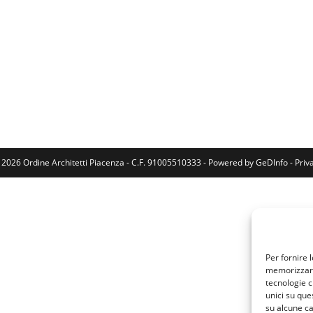
 2026 Ordine Architetti Piacenza - C.F. 91005510333 - Powered by
GeDInfo
-
Priv
Per fornire 
memorizzare 
tecnologie c
unici su que
su alcune ca