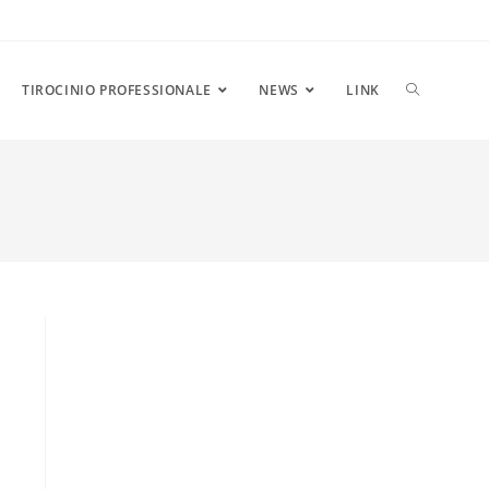
ATTIVA/DIS
TIROCINIO PROFESSIONALE
NEWS
LINK
LA
RICERCA
SUL
SITO