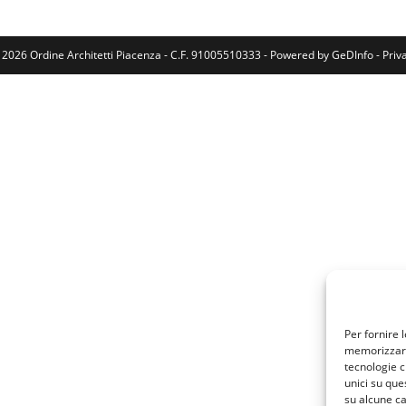
 2026 Ordine Architetti Piacenza - C.F. 91005510333 - Powered by
GeDInfo
-
Priv
Per fornire 
memorizzare 
tecnologie c
unici su que
su alcune ca