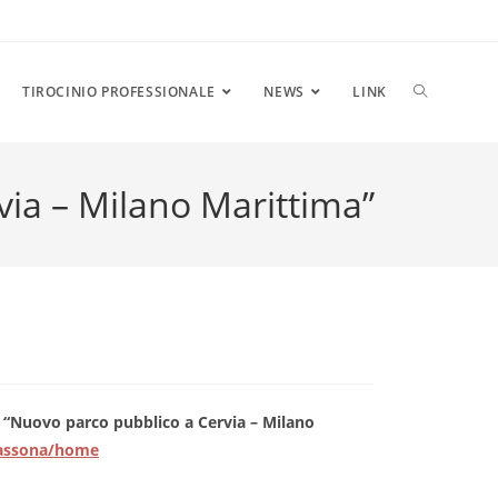
ATTIVA/DIS
TIROCINIO PROFESSIONALE
NEWS
LINK
ia – Milano Marittima”
LA
RICERCA
SUL
 “Nuovo parco pubblico a Cervia – Milano
bassona/home
SITO