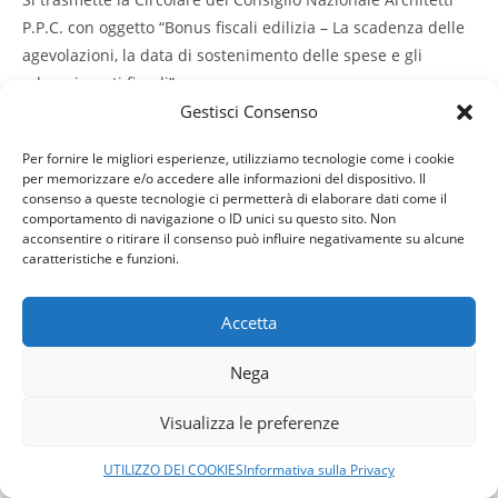
P.P.C. con oggetto “Bonus fiscali edilizia – La scadenza delle
agevolazioni, la data di sostenimento delle spese e gli
adempimenti fiscali”.
Gestisci Consenso
Scarica la
CIRCOLARE UFFICIALE
ed il relativo
ALLEGATO
Per fornire le migliori esperienze, utilizziamo tecnologie come i cookie
per memorizzare e/o accedere alle informazioni del dispositivo. Il
consenso a queste tecnologie ci permetterà di elaborare dati come il
comportamento di navigazione o ID unici su questo sito. Non
acconsentire o ritirare il consenso può influire negativamente su alcune
caratteristiche e funzioni.
Copyright © 2026 Ordine Architetti Piacenza - C.F. 91005510333 -
Powered by
GeDInfo
-
Privacy
-
Cookies
Accetta
Nega
Visualizza le preferenze
UTILIZZO DEI COOKIES
Informativa sulla Privacy