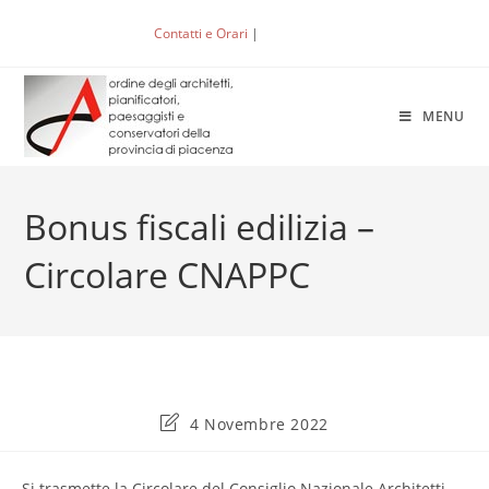
Salta
Contatti e Orari
|
ACCEDI
al
contenuto
MENU
Bonus fiscali edilizia –
Circolare CNAPPC
Ultima
4 Novembre 2022
modifica
dell'articolo:
Si trasmette la Circolare del Consiglio Nazionale Architetti